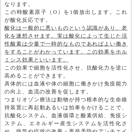
なります。
この時酸素原子（O）を1個放出します。これ
が酸化反応です。
酸化は一般的に悪いものという認識があり、老
化を連想させます。実は酸化によって生じた活
性酸素は少量で一時的なものであればよい働き
をすることがわかっています。この効果をホル
ミシス効果といいます。
この効果で細胞を活性化させ、抗酸化力を逆に
高めることができます。
具体的には血液や体の細胞に働きかけ免疫能力
の向上、血流の改善を促します。
つまりオゾン療法は動物が持つ根本的な生命維
持装置に再起動あるいは拍車をかけることで、
抗酸化システム、血液循環と酸素供給、免疫シ
ステム、エネルギー産生システムを活性化さ
せ、病気や症状の改善・再発予防やアンチエイ