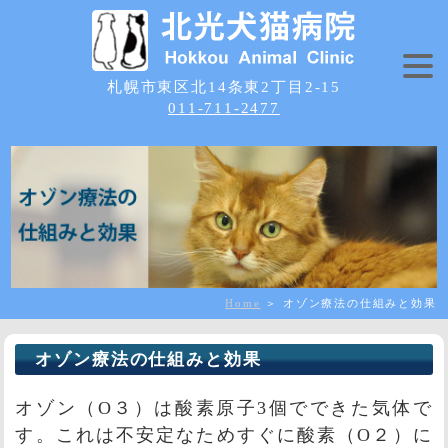
札幌市東区北14条東2丁目2-15
011-711-2477
Home
＞ オゾン療法の仕組みと効果
オゾン療法の仕組みと効果
オゾン（O３）は酸素原子3個でできた気体で
す。これは不安定なためすぐに酸素（O２）に