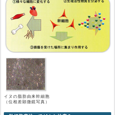
イヌの脂肪由来幹細胞
（位相差顕微鏡写真）